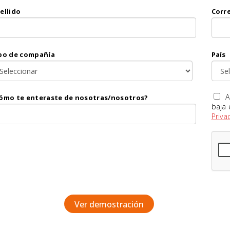
ellido
Corr
po de compañía
País
A
ómo te enteraste de nosotras/nosotros?
baja
Priva